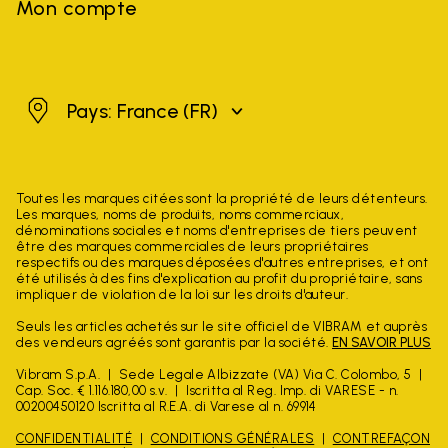
Mon compte
France
Pays: France
(FR)
Toutes les marques citées sont la propriété de leurs détenteurs.
Les marques, noms de produits, noms commerciaux,
dénominations sociales et noms d'entreprises de tiers peuvent
être des marques commerciales de leurs propriétaires
respectifs ou des marques déposées d'autres entreprises, et ont
été utilisés à des fins d'explication au profit du propriétaire, sans
impliquer de violation de la loi sur les droits d'auteur.
Seuls les articles achetés sur le site officiel de VIBRAM et auprès
des vendeurs agréés sont garantis par la société.
EN SAVOIR PLUS
Vibram S.p.A.
Sede Legale Albizzate (VA) Via C. Colombo, 5
Cap. Soc. € 1.116.180,00 s.v.
Iscritta al Reg. Imp. di VARESE - n.
00200450120 Iscritta al R.E.A. di Varese al n. 69914
CONFIDENTIALITÉ
CONDITIONS GÉNÉRALES
CONTREFAÇON