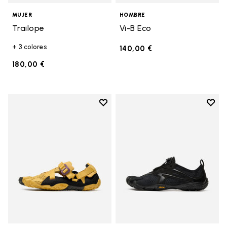
MUJER
HOMBRE
Trailope
Vi-B Eco
+ 3 colores
140,00 €
180,00 €
Add to wishlist
Add t
Add to wishlist Breezandal
Add t