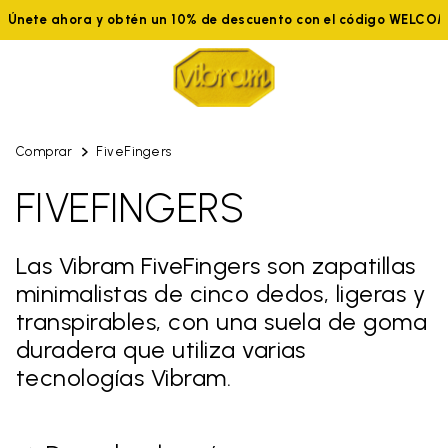
Únete ahora y obtén un 10% de descuento con el código WELCOM
Comprar
FiveFingers
FIVEFINGERS
Las Vibram FiveFingers son zapatillas
minimalistas de cinco dedos, ligeras y
transpirables, con una suela de goma
duradera que utiliza varias
tecnologías Vibram.