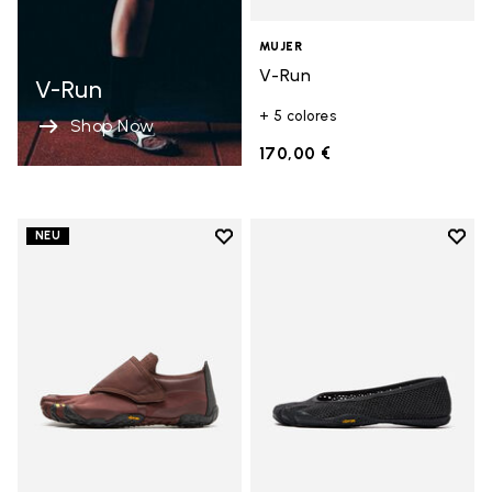
MUJER
V-Run
V-Run
+ 5 colores
Shop Now
170,00 €
Add to wishlist
Add t
NEU
Add to wishlist Trailope
Add t