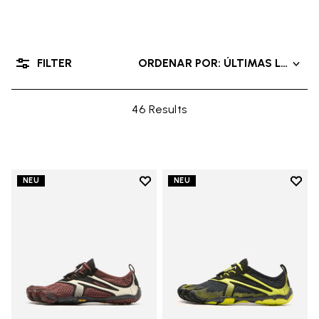
FILTER
ORDENAR POR: ÚLTIMAS LLEGAD
46 Results
Add to wishlist
Add t
NEU
NEU
Add to wishlist V-Run
Add t