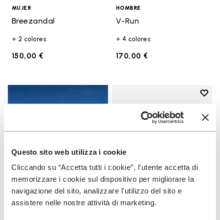
MUJER
HOMBRE
Breezandal
V-Run
+ 2 colores
+ 4 colores
150,00 €
170,00 €
Add t
Add t
Questo sito web utilizza i cookie
Cliccando su “Accetta tutti i cookie”, l'utente accetta di
memorizzare i cookie sul dispositivo per migliorare la
navigazione del sito, analizzare l'utilizzo del sito e
assistere nelle nostre attività di marketing.