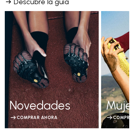
Descubre la guía
Novedades
Muje
COMPRAR AHORA
COMPRA