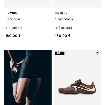
HOMBRE
HOMBRE
Trailope
Spidrwalk
+ 4 colores
+ 2 colores
180,00 €
150,00 €
Add t
NEU
Add t