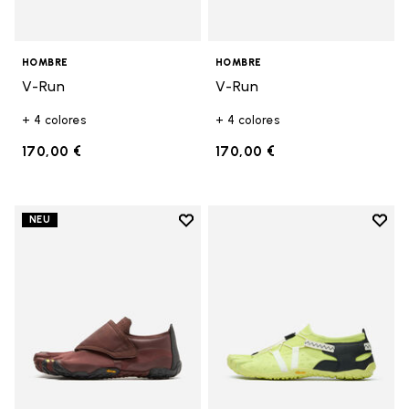
HOMBRE
HOMBRE
V-Run
V-Run
+ 4 colores
+ 4 colores
170,00 €
170,00 €
Add to wishlist
Add t
NEU
Add to wishlist Trailope
Add t