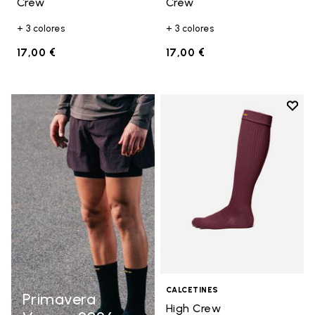
Crew
Crew
+ 3 colores
+ 3 colores
17,00 €
17,00 €
Add t
Add t
CALCETINES
Primavera
High Crew