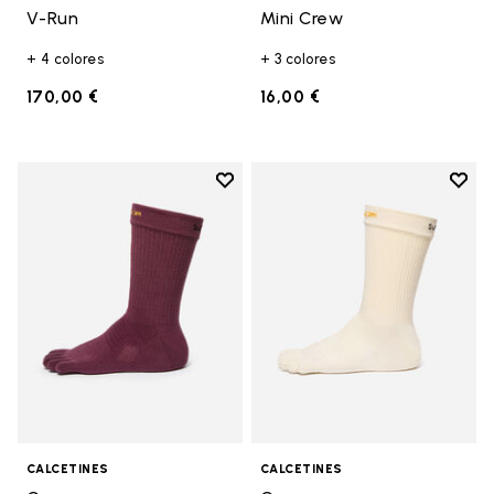
V-Run
Mini Crew
+ 4 colores
+ 3 colores
170,00 €
16,00 €
Add to wishlist
Add t
Add to wishlist Crew
Add t
CALCETINES
CALCETINES