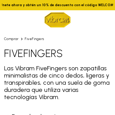
nete ahora y obtén un 10% de descuento con el código WELCOME1
Comprar
FiveFingers
FIVEFINGERS
Las Vibram FiveFingers son zapatillas
minimalistas de cinco dedos, ligeras y
transpirables, con una suela de goma
duradera que utiliza varias
tecnologías Vibram.