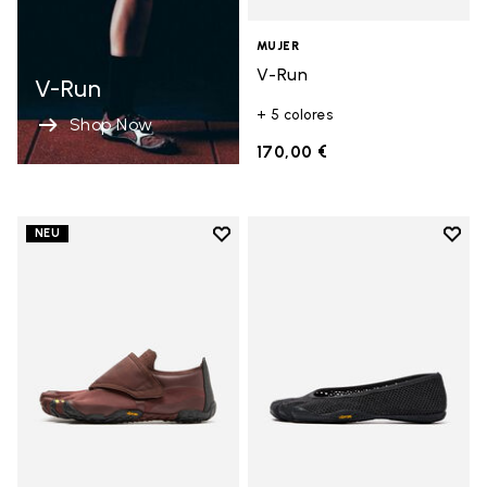
MUJER
V-Run
V-Run
+ 5 colores
Shop Now
170,00 €
Add to wishlist
Add t
NEU
Add to wishlist Trailope
Add t