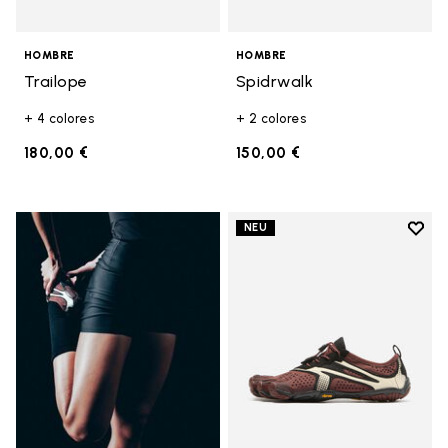
HOMBRE
HOMBRE
Trailope
Spidrwalk
+ 4 colores
+ 2 colores
180,00 €
150,00 €
Add t
NEU
Add t