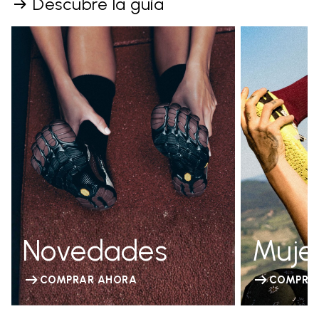
Descubre la guía
Novedades
Muje
COMPRAR AHORA
COMPRA