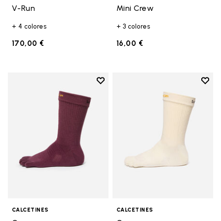
V-Run
Mini Crew
+ 4 colores
+ 3 colores
170,00 €
16,00 €
Add to wishlist
Add t
Add to wishlist Crew
Add t
CALCETINES
CALCETINES