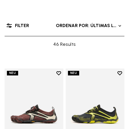
FILTER
ORDENAR POR: ÚLTIMAS LLEGAD
46 Results
Add to wishlist
Add t
NEU
NEU
Add to wishlist V-Run
Add t