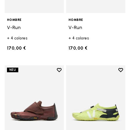
HOMBRE
HOMBRE
V-Run
V-Run
+ 4 colores
+ 4 colores
170,00 €
170,00 €
Add to wishlist
Add t
NEU
Add to wishlist Trailope
Add t