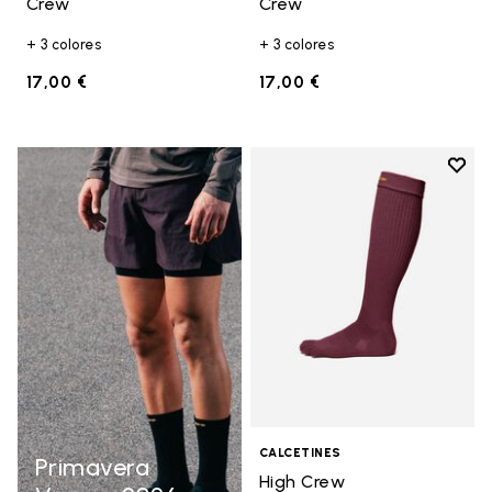
Crew
Crew
+ 3 colores
+ 3 colores
17,00 €
17,00 €
Add t
Add t
CALCETINES
Primavera
High Crew