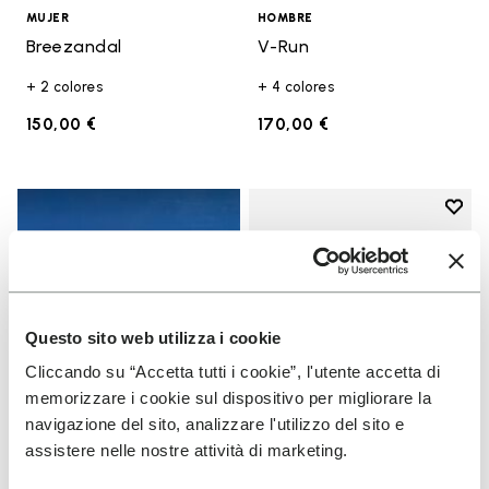
MUJER
HOMBRE
Breezandal
V-Run
+ 2 colores
+ 4 colores
150,00 €
170,00 €
Add t
Add t
Questo sito web utilizza i cookie
Cliccando su “Accetta tutti i cookie”, l'utente accetta di
memorizzare i cookie sul dispositivo per migliorare la
navigazione del sito, analizzare l'utilizzo del sito e
assistere nelle nostre attività di marketing.