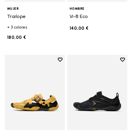
MUJER
HOMBRE
Trailope
Vi-B Eco
+ 3 colores
140,00 €
180,00 €
Add to wishlist
Add t
Add to wishlist Breezandal
Add t