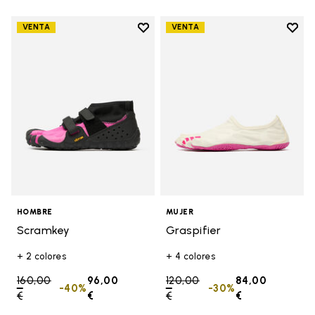
Add to wishlist
Add t
VENTA
VENTA
Add to wishlist Scramkey
Add t
HOMBRE
MUJER
Scramkey
Graspifier
+ 2 colores
+ 4 colores
Price reduced from
160,00
96,00
Price reduced from
120,00
84,00
-40%
-30%
€
to
€
€
to
€