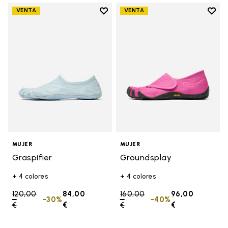
Add to wishlist
Add t
VENTA
VENTA
Add to wishlist Graspifier
Add t
MUJER
MUJER
Graspifier
Groundsplay
+ 4 colores
+ 4 colores
Price reduced from
120,00
84,00
Price reduced from
160,00
96,00
-30%
-40%
€
to
€
€
to
€