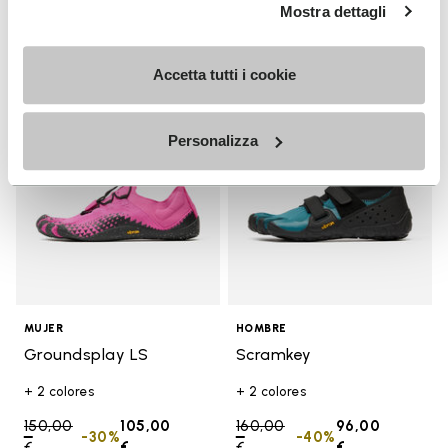
Mostra dettagli
Add to wishlist
Add t
VENTA
VENTA
Accetta tutti i cookie
Add to wishlist Groundsplay LS
Add t
Personalizza
MUJER
HOMBRE
Groundsplay LS
Scramkey
+ 2 colores
+ 2 colores
Price reduced from
150,00
105,00
Price reduced from
160,00
96,00
-30%
-40%