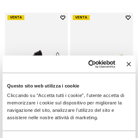
Add to wishlist
Add t
VENTA
VENTA
Add to wishlist V-Run
Add t
Questo sito web utilizza i cookie
Cliccando su “Accetta tutti i cookie”, l'utente accetta di
MUJER
MUJER
memorizzare i cookie sul dispositivo per migliorare la
V-Run
Groundsplay
navigazione del sito, analizzare l'utilizzo del sito e
assistere nelle nostre attività di marketing.
+ 5 colores
+ 4 colores
Price reduced from
170,00
102,00
Price reduced from
160,00
96,00
-40%
-40%
€
to
€
€
to
€