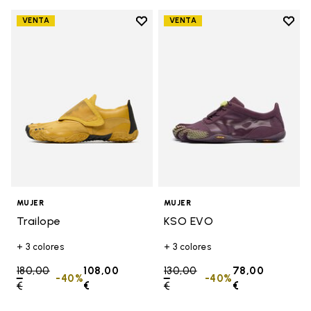
Add to wishlist
Add t
VENTA
VENTA
Add to wishlist Trailope
Add t
MUJER
MUJER
Trailope
KSO EVO
+ 3 colores
+ 3 colores
Price reduced from
180,00
108,00
Price reduced from
130,00
78,00
-40%
-40%
€
to
€
€
to
€