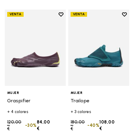
Add to wishlist
Add t
VENTA
VENTA
Add to wishlist Graspifier
Add t
MUJER
MUJER
Graspifier
Trailope
+ 4 colores
+ 3 colores
Price reduced from
120,00
84,00
Price reduced from
180,00
108,00
-30%
-40%
€
to
€
€
to
€