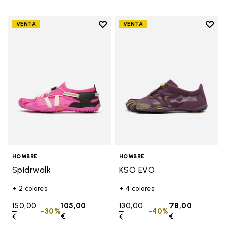
Add to wishlist
Add t
VENTA
VENTA
Add to wishlist Spidrwalk
Add t
HOMBRE
HOMBRE
Spidrwalk
KSO EVO
+ 2 colores
+ 4 colores
Price reduced from
150,00
105,00
Price reduced from
130,00
78,00
-30%
-40%
€
to
€
€
to
€