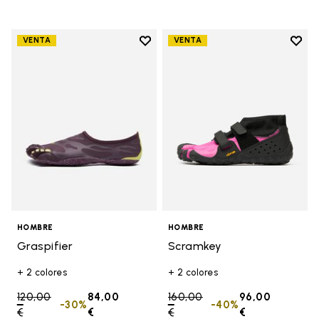
Add to wishlist
Add t
VENTA
VENTA
Add to wishlist Graspifier
Add t
HOMBRE
HOMBRE
Graspifier
Scramkey
+ 2 colores
+ 2 colores
Price reduced from
120,00
84,00
Price reduced from
160,00
96,00
-30%
-40%
€
to
€
€
to
€