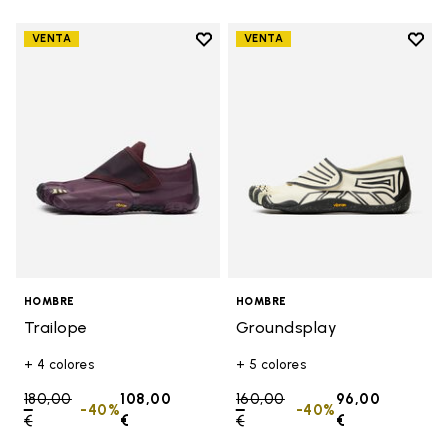
Add to wishlist
Add t
VENTA
VENTA
Add to wishlist Trailope
Add t
HOMBRE
HOMBRE
Trailope
Groundsplay
+ 4 colores
+ 5 colores
Price reduced from
180,00
108,00
Price reduced from
160,00
96,00
-40%
-40%
€
to
€
€
to
€