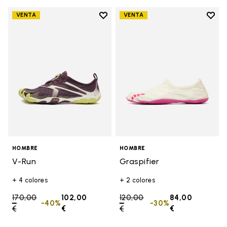
Add to wishlist
Add t
VENTA
VENTA
Add to wishlist V-Run
Add t
HOMBRE
HOMBRE
V-Run
Graspifier
+ 4 colores
+ 2 colores
Price reduced from
170,00
102,00
Price reduced from
120,00
84,00
-40%
-30%
€
to
€
€
to
€