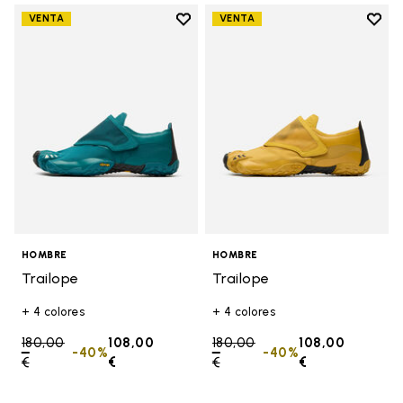
Add to wishlist
Add t
VENTA
VENTA
Add to wishlist Trailope
Add t
HOMBRE
HOMBRE
Trailope
Trailope
+ 4 colores
+ 4 colores
Price reduced from
180,00
108,00
Price reduced from
180,00
108,00
-40%
-40%
€
to
€
€
to
€