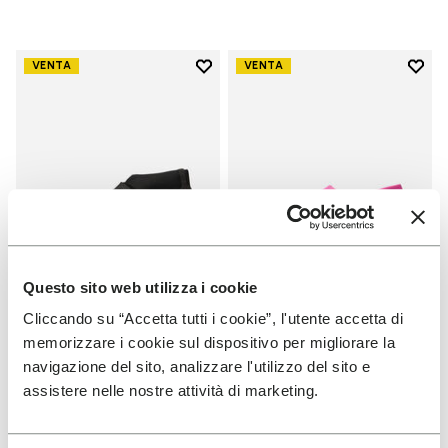
Add to wishlist
Add t
VENTA
VENTA
Add to wishlist Scramkey
Add t
Questo sito web utilizza i cookie
Cliccando su “Accetta tutti i cookie”, l'utente accetta di
HOMBRE
HOMBRE
memorizzare i cookie sul dispositivo per migliorare la
Scramkey
Groundsplay
navigazione del sito, analizzare l'utilizzo del sito e
assistere nelle nostre attività di marketing.
+ 2 colores
+ 5 colores
Price reduced from
160,00
96,00
Price reduced from
160,00
96,00
-40%
-40%