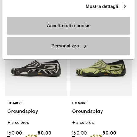
€
to
€
€
to
€
Mostra dettagli
Add to wishlist
Add t
VENTA
VENTA
Accetta tutti i cookie
Add to wishlist Groundsplay
Add t
Personalizza
HOMBRE
HOMBRE
Groundsplay
Groundsplay
+ 5 colores
+ 5 colores
Price reduced from
160,00
80,00
Price reduced from
160,00
80,00
-50%
-50%