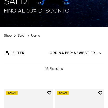
SALDI
FINO AL 50% DI SCONTO
Shop
Saldi
Uomo
FILTER
ORDINA PER: NEWEST PRODUC
16 Results
Add to wishlist
Add t
SALDI
SALDI
Add to wishlist Groundsplay
Add t