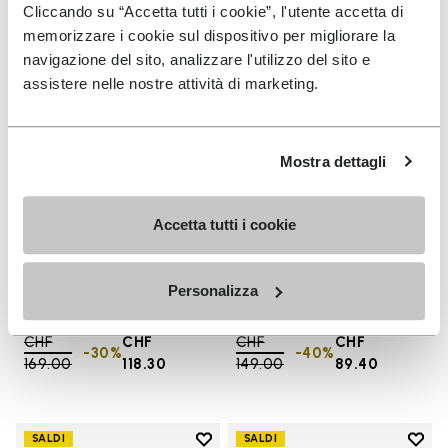
Add to wishlist Spidrwalk
Add t
Cliccando su “Accetta tutti i cookie”, l'utente accetta di
memorizzare i cookie sul dispositivo per migliorare la
navigazione del sito, analizzare l'utilizzo del sito e
assistere nelle nostre attività di marketing.
Mostra dettagli
Accetta tutti i cookie
UOMO
UOMO
Spidrwalk
KSO EVO
Personalizza
+ 2 colori
+ 4 colori
Price reduced from
CHF
CHF
Price reduced from
CHF
CHF
-30%
-40%
169.00
to
118.30
149.00
to
89.40
Add to wishlist
Add t
SALDI
SALDI