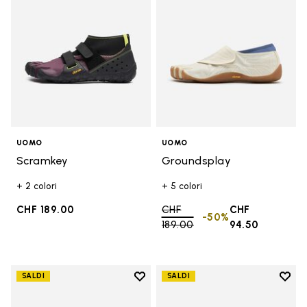
UOMO
UOMO
Scramkey
Groundsplay
+ 2 colori
+ 5 colori
CHF 189.00
Price reduced from
CHF
CHF
-50%
189.00
to
94.50
Add to wishlist
Add t
SALDI
SALDI
Add to wishlist Groundsplay
Add t