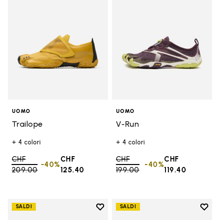
UOMO
UOMO
Trailope
V-Run
+ 4 colori
+ 4 colori
Price reduced from
CHF
CHF
Price reduced from
CHF
CHF
-40%
-40%
209.00
to
125.40
199.00
to
119.40
Add to wishlist
Add t
SALDI
SALDI
Add to wishlist Graspifier
Add t