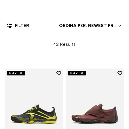
FILTER
ORDINA PER: NEWEST PRODUC
42 Results
Add to wishlist
Add t
NOVITÀ
NOVITÀ
Add to wishlist V-Run
Add t