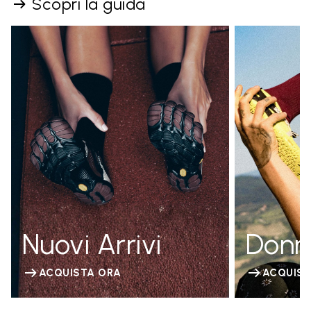
Scopri la guida
Nuovi Arrivi
Donn
ACQUISTA ORA
ACQUIST