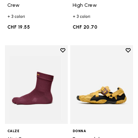
Crew
High Crew
+ 3 colori
+ 3 colori
CHF 19.55
CHF 20.70
Add to wishlist
Add t
Add to wishlist Mini Crew
Add t
CALZE
DONNA