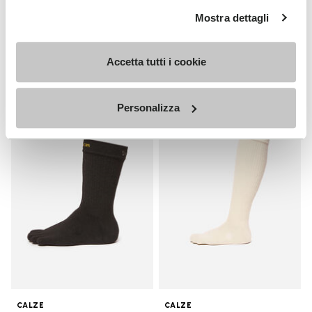
UOMO
Mostra dettagli
Breezandal
Guida
+ 3 colori
Scopri
Accetta tutti i cookie
CHF 169.00
Personalizza
Add to wishlist
Add t
Add to wishlist Crew
Add t
CALZE
CALZE