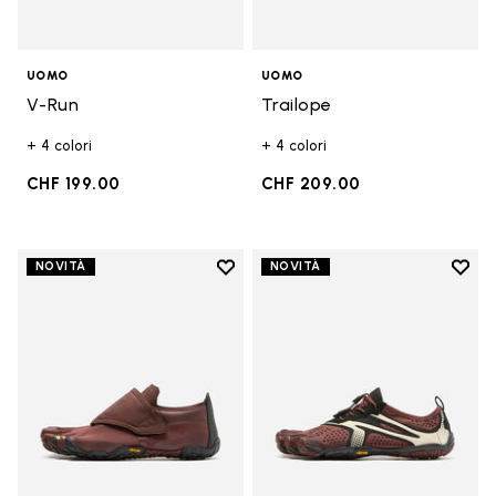
UOMO
UOMO
V-Run
Trailope
+ 4 colori
+ 4 colori
CHF 199.00
CHF 209.00
Add to wishlist
Add t
NOVITÀ
NOVITÀ
Add to wishlist Trailope
Add t