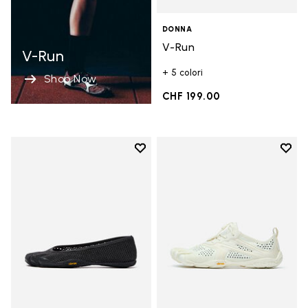
DONNA
V-Run
V-Run
+ 5 colori
Shop Now
CHF 199.00
Add to wishlist
Add t
Add to wishlist Vi-B Eco
Add t