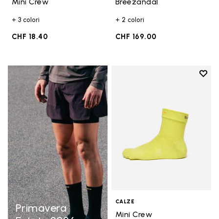
Mini Crew
Breezandal
+ 3 colori
+ 2 colori
CHF 18.40
CHF 169.00
Add t
Add t
CALZE
Primavera
Mini Crew