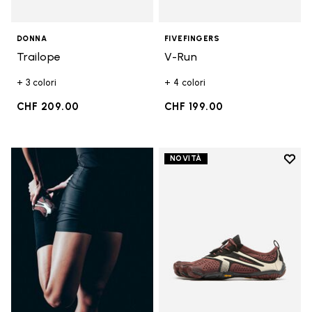
DONNA
FIVEFINGERS
Trailope
V-Run
+ 3 colori
+ 4 colori
CHF 209.00
CHF 199.00
Add t
NOVITÀ
Add t