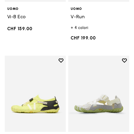
UOMO
UOMO
Vi-B Eco
V-Run
+ 4 colori
CHF 159.00
CHF 199.00
Add to wishlist
Add t
Add to wishlist Spidrwalk
Add t