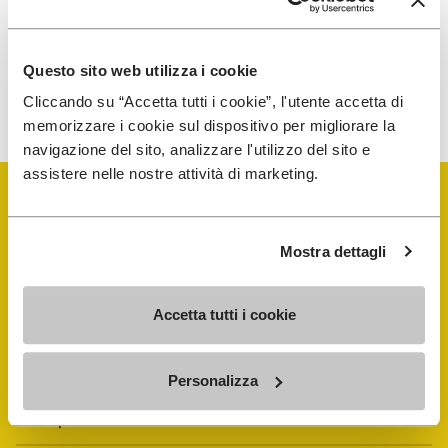
per ricevere comunicazioni personalizzate
Questo sito web utilizza i cookie
Per sapere come trattiamo i tuoi dati, visita la nostra
Informativa sulla privacy. È possibile annullare l'iscrizione in
Cliccando su “Accetta tutti i cookie”, l'utente accetta di
qualsiasi momento.
memorizzare i cookie sul dispositivo per migliorare la
navigazione del sito, analizzare l'utilizzo del sito e
assistere nelle nostre attività di marketing.
Mostra dettagli
Vibram Events
Accetta tutti i cookie
Guida alle FiveFingers
Personalizza
Shop