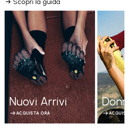
Scopri la guida
Nuovi Arrivi
Donn
ACQUISTA ORA
ACQUIST