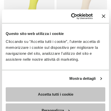
Questo sito web utilizza i cookie
CALZE
CALZE
Cliccando su “Accetta tutti i cookie”, l'utente accetta di
High Crew
High Crew
memorizzare i cookie sul dispositivo per migliorare la
navigazione del sito, analizzare l'utilizzo del sito e
+ 3 colori
+ 3 colori
assistere nelle nostre attività di marketing.
CHF 20.70
CHF 20.70
Mostra dettagli
Add to wishlist
Add t
Add to wishlist High Crew
Add t
Accetta tutti i cookie
Personalizza