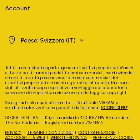
Account
Svizzera
Paese: Svizzera
(IT)
Tutti i marchi citati appartengono ai rispettivi proprietari. Marchi
di terze parti, nomi di prodotti, nomi commerciali, nomi aziendali
e nomi di società possono essere marchi commerciali dei
rispettivi proprietari o marchi registrati di altre società e sono
stati utilizzati a scopo esplicativo a vantaggio del proprietario,
senza che ciò implichi una violazione delle leggi sul copyright.
Solo gli articoli acquistati tramite il sito ufficiale VIBRAM e i
venditori autorizzati sono garantiti dall'azienda.
SCOPRI DI PIU'
GLOBAL-E NL B.V.
Krijn Taconiskade 430, 1087 HW Amsterdam,
The Netherlands
Registered number 72541466
PRIVACY
TERMINI E CONDIZIONI
CONTRAFFAZIONE
ACCESSIBILITÀ WEB
WHISTLEBLOWING
PREFERENZE COOKIE