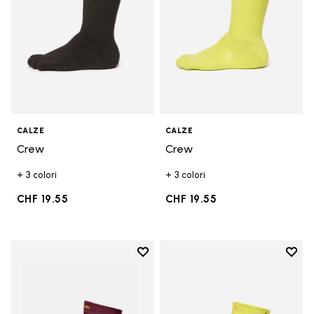
CALZE
CALZE
Crew
Crew
+ 3 colori
+ 3 colori
CHF 19.55
CHF 19.55
Add to wishlist
Add t
Add to wishlist Mini Crew
Add t