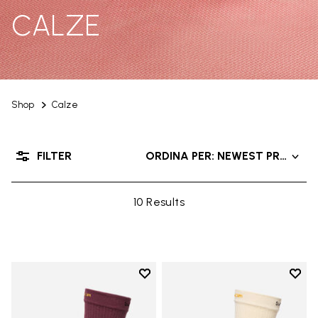
CALZE
Shop
Calze
FILTER
ORDINA PER: NEWEST PRODUC
10 Results
Add to wishlist
Add t
Add to wishlist Crew
Add t