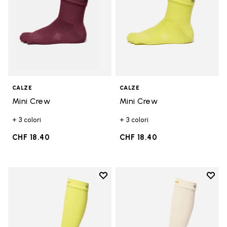
CALZE
CALZE
Mini Crew
Mini Crew
+ 3 colori
+ 3 colori
CHF 18.40
CHF 18.40
Add to wishlist
Add t
Add to wishlist High Crew
Add t