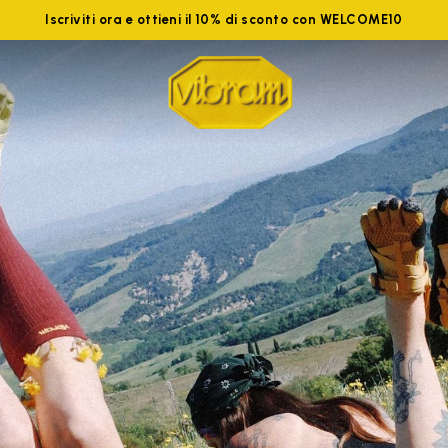
Iscriviti ora e ottieni il 10% di sconto con WELCOME10