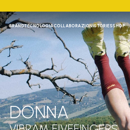
BRAND
TECNOLOGIA
COLLABORAZIONI
STORIES
SHOP
DONNA
VIBRAM FIVEFINGERS