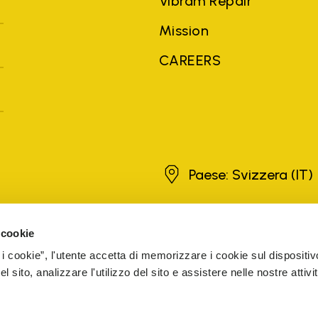
Vibram Repair
Mission
CAREERS
Svizzera
Paese: Svizzera
(IT)
 cookie
hi di terze parti, nomi di prodotti, nomi commerciali, nomi aziendali e n
ati a scopo esplicativo a vantaggio del proprietario, senza che ciò implic
 i cookie”, l'utente accetta di memorizzare i cookie sul dispositiv
itori autorizzati sono garantiti dall'azienda.
SCOPRI DI PIU'
 sito, analizzare l'utilizzo del sito e assistere nelle nostre attivit
The Netherlands
Registered number 72541466
SIBILITÀ WEB
WHISTLEBLOWING
PREFERENZE COOKIE