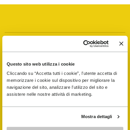
Vibram Events
Guida alle FiveFingers
Questo sito web utilizza i cookie
Cliccando su “Accetta tutti i cookie”, l'utente accetta di
Shop
memorizzare i cookie sul dispositivo per migliorare la
navigazione del sito, analizzare l'utilizzo del sito e
Shoe Repair Locator
assistere nelle nostre attività di marketing.
Store Locator
Mostra dettagli