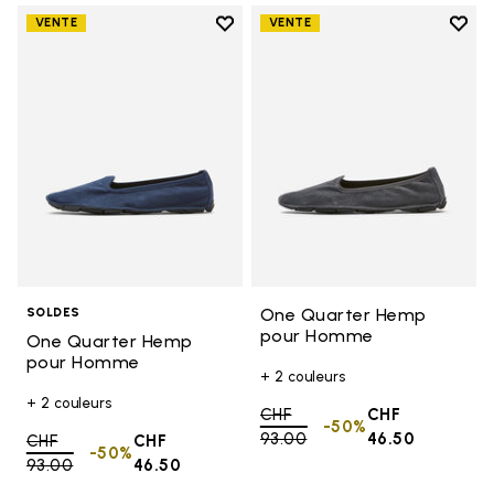
Add to wishlist
Add t
VENTE
VENTE
Add to wishlist One Quarter H
Add 
One Quarter Hemp
SOLDES
pour Homme
One Quarter Hemp
pour Homme
+ 2 couleurs
+ 2 couleurs
Price reduced from
CHF
CHF
-50%
93.00
to
46.50
Price reduced from
CHF
CHF
-50%
93.00
to
46.50