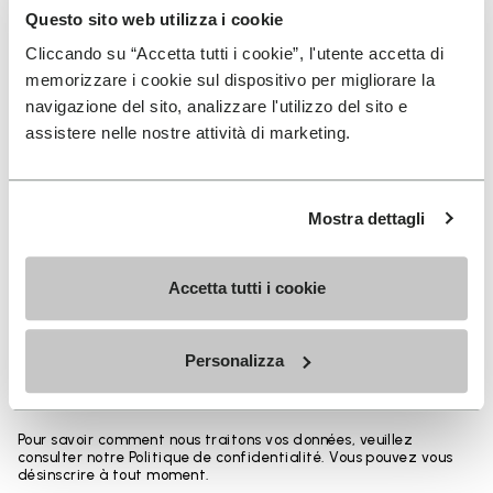
Questo sito web utilizza i cookie
You've seen 5 products out of 5
Cliccando su “Accetta tutti i cookie”, l'utente accetta di
memorizzare i cookie sul dispositivo per migliorare la
navigazione del sito, analizzare l'utilizzo del sito e
assistere nelle nostre attività di marketing.
INSCRIVEZ-VOUS POUR NE PAS MANQUER NOS
DERNIÈRES NOUVEAUTÉS
Mostra dettagli
Jai pris connaissance de la
Politique de
Accetta tutti i cookie
Confidentialité
de Vibram et jaccepte le
traitement de mes données personnelles afin de
Personalizza
recevoir des communications personnalisées
Pour savoir comment nous traitons vos données, veuillez
consulter notre Politique de confidentialité. Vous pouvez vous
désinscrire à tout moment.