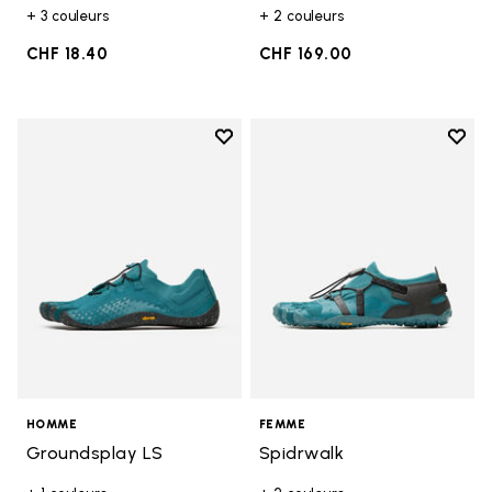
+ 3 couleurs
+ 2 couleurs
CHF 18.40
CHF 169.00
Add to wishlist
Add t
Add to wishlist Groundsplay LS
Add t
HOMME
FEMME
Groundsplay LS
Spidrwalk