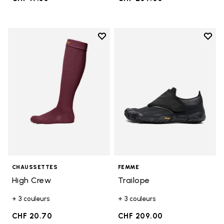
Add to wishlist
Add t
Add to wishlist High Crew
Add t
CHAUSSETTES
FEMME
High Crew
Trailope
+ 3 couleurs
+ 3 couleurs
CHF 20.70
CHF 209.00