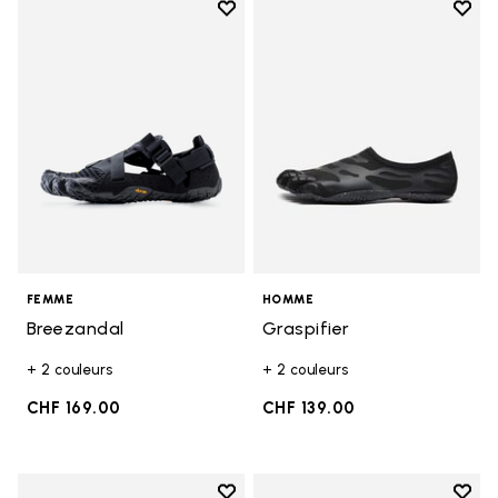
Add to wishlist
Add t
Add to wishlist Breezandal
Add t
FEMME
HOMME
Breezandal
Graspifier
+ 2 couleurs
+ 2 couleurs
CHF 169.00
CHF 139.00
Add to wishlist
Add t