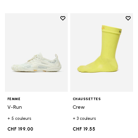
Add to wishlist
Add t
Add to wishlist V-Run
Add t
FEMME
CHAUSSETTES
V-Run
Crew
+ 5 couleurs
+ 3 couleurs
CHF 199.00
CHF 19.55