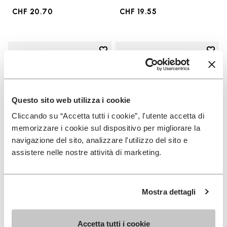
CHF 20.70
CHF 19.55
Add to wishlist
Add t
Add to wishlist Groundsplay LS
Add t
Questo sito web utilizza i cookie
Cliccando su “Accetta tutti i cookie”, l'utente accetta di
memorizzare i cookie sul dispositivo per migliorare la
navigazione del sito, analizzare l'utilizzo del sito e
assistere nelle nostre attività di marketing.
FEMME
HOMME
Mostra dettagli
Groundsplay LS
Spidrwalk
+ 2 couleurs
+ 2 couleurs
Accetta tutti i cookie