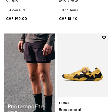
V-Run
Mini Crew
+ 4 couleurs
+ 3 couleurs
CHF 199.00
CHF 18.40
Add t
Add t
FEMME
Printemps Ete
Breezandal