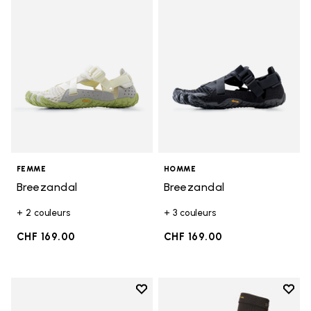
Add to wishlist Breezandal
Add t
FEMME
HOMME
Breezandal
Breezandal
+ 2 couleurs
+ 3 couleurs
CHF 169.00
CHF 169.00
Add to wishlist
Add t
Add to wishlist Breezandal
Add t