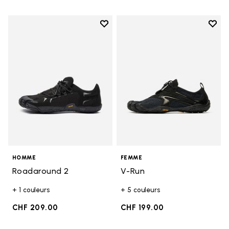
Add to wishlist
Add t
Add to wishlist Roadaround 2
Add t
HOMME
FEMME
Roadaround 2
V-Run
+ 1 couleurs
+ 5 couleurs
CHF 209.00
CHF 199.00