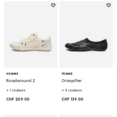
Add to wishlist
Add t
Add to wishlist Roadaround 2
Add t
HOMME
FEMME
Roadaround 2
Graspifier
+ 1 couleurs
+ 4 couleurs
CHF 209.00
CHF 139.00