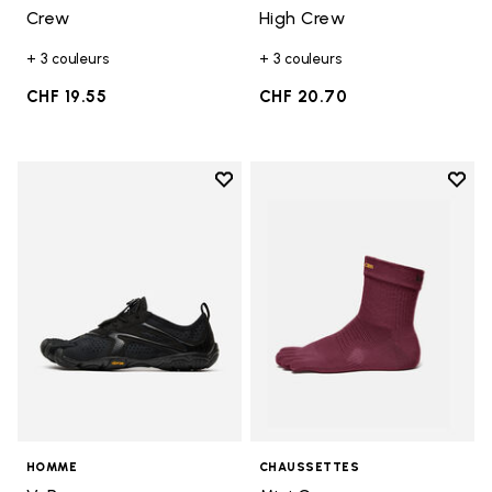
Crew
High Crew
+ 3 couleurs
+ 3 couleurs
CHF 19.55
CHF 20.70
Add to wishlist
Add t
Add to wishlist V-Run
Add t
HOMME
CHAUSSETTES