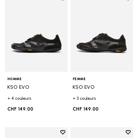
Add to wishlist KSO EVO
Add t
HOMME
FEMME
KSO EVO
KSO EVO
+ 4 couleurs
+ 3 couleurs
CHF 149.00
CHF 149.00
Add to wishlist
Add t