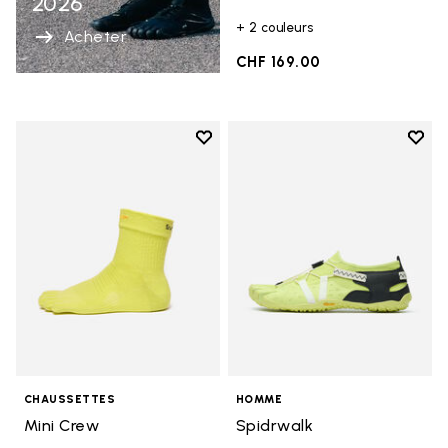
2026
+ 2 couleurs
Acheter
CHF 169.00
Add to wishlist
Add t
Add to wishlist Mini Crew
Add t
CHAUSSETTES
HOMME
Mini Crew
Spidrwalk