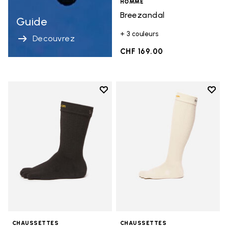
HOMME
Breezandal
Guide
+ 3 couleurs
Decouvrez
CHF 169.00
Add to wishlist
Add t
Add to wishlist Crew
Add t
CHAUSSETTES
CHAUSSETTES