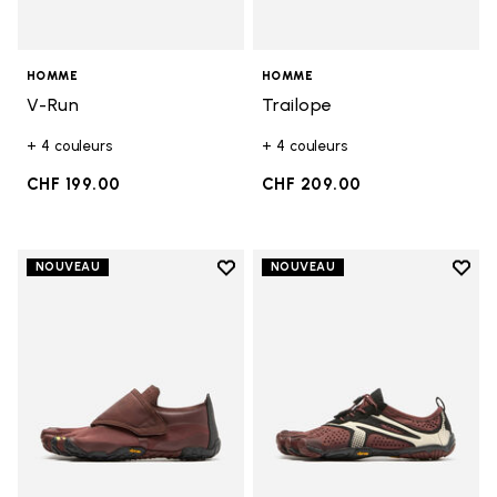
HOMME
HOMME
V-Run
Trailope
+ 4 couleurs
+ 4 couleurs
CHF 199.00
CHF 209.00
Add to wishlist
Add t
NOUVEAU
NOUVEAU
Add to wishlist Trailope
Add t