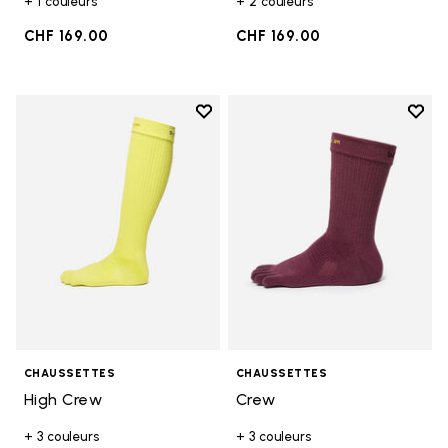
+ 1 couleurs
+ 2 couleurs
CHF 169.00
CHF 169.00
Add to wishlist
Add t
Add to wishlist High Crew
Add t
CHAUSSETTES
CHAUSSETTES
High Crew
Crew
+ 3 couleurs
+ 3 couleurs