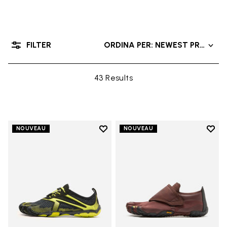
FILTER
ORDINA PER: NEWEST PRODUC
43 Results
Add to wishlist
Add t
NOUVEAU
NOUVEAU
Add to wishlist V-Run
Add t