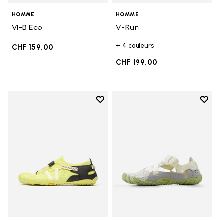
HOMME
HOMME
Vi-B Eco
V-Run
+ 4 couleurs
CHF 159.00
CHF 199.00
Add to wishlist
Add t
Add to wishlist Spidrwalk
Add t