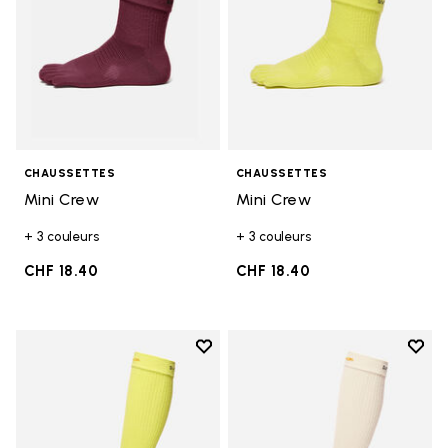
CHAUSSETTES
CHAUSSETTES
Mini Crew
Mini Crew
+ 3 couleurs
+ 3 couleurs
CHF 18.40
CHF 18.40
Add to wishlist
Add t
Add to wishlist High Crew
Add t