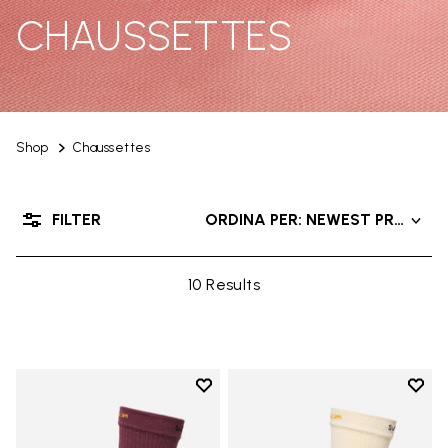
CHAUSSETTES
Shop
Chaussettes
FILTER
ORDINA PER: NEWEST PRODUC
10 Results
Add to wishlist
Add t
Add to wishlist Crew
Add t