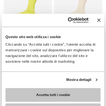
Questo sito web utilizza i cookie
CHAUSSETTES
CHAUSSETTES
High Crew
High Crew
Cliccando su “Accetta tutti i cookie”, l'utente accetta di
memorizzare i cookie sul dispositivo per migliorare la
+ 3 couleurs
+ 3 couleurs
navigazione del sito, analizzare l'utilizzo del sito e
CHF 20.70
CHF 20.70
assistere nelle nostre attività di marketing.
Add to wishlist
Add t
Mostra dettagli
Add to wishlist High Crew
Add t
Accetta tutti i cookie