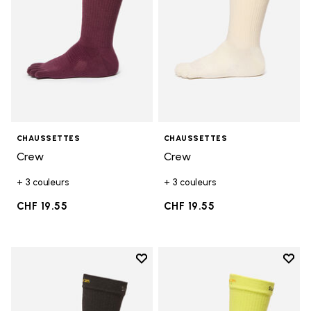
CHAUSSETTES
CHAUSSETTES
Crew
Crew
+ 3 couleurs
+ 3 couleurs
CHF 19.55
CHF 19.55
Add to wishlist
Add t
Add to wishlist Crew
Add t