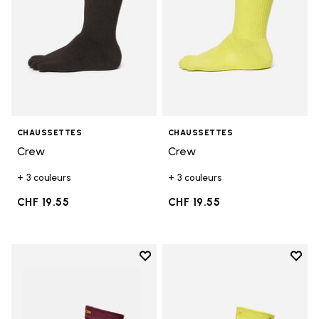
CHAUSSETTES
CHAUSSETTES
Crew
Crew
+ 3 couleurs
+ 3 couleurs
CHF 19.55
CHF 19.55
Add to wishlist
Add t
Add to wishlist Mini Crew
Add t