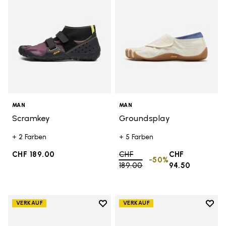
MAN
MAN
Scramkey
Groundsplay
+ 2 Farben
+ 5 Farben
CHF 189.00
Price reduced from
CHF
CHF
-50%
189.00
to
94.50
Add to wishlist
Add t
VERKAUF
VERKAUF
Add to wishlist Groundsplay
Add t