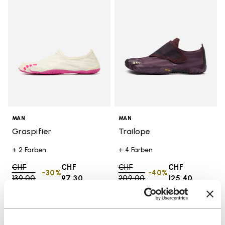
MAN
MAN
Graspifier
Trailope
+ 2 Farben
+ 4 Farben
Price reduced from
CHF
CHF
Price reduced from
CHF
CHF
-30%
-40%
139.00
to
97.30
209.00
to
125.40
Add to wishlist
Add t
VERKAUF
VERKAUF