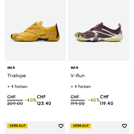
MAN
MAN
Trailope
V-Run
+ 4 Farben
+ 4 Farben
Price reduced from
CHF
CHF
Price reduced from
CHF
CHF
-40%
-40%
209.00
to
125.40
199.00
to
119.40
Add to wishlist
Add t
VERKAUF
VERKAUF
Add to wishlist Graspifier
Add t