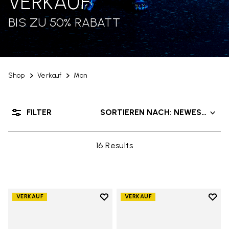
VERKAUF
BIS ZU 50% RABATT
Shop
Verkauf
Man
FILTER
SORTIEREN NACH: NEWEST PRO
16 Results
Add to wishlist
Add t
VERKAUF
VERKAUF
Add to wishlist Groundsplay
Add t