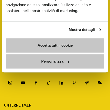
navigazione del sito, analizzare l'utilizzo del sito e
FiveFingers Guide
assistere nelle nostre attività di marketing.
E-SHOP
Mostra dettagli
Schuhreparatur-Finder
Accetta tutti i cookie
Store Locator
Personalizza
UNTERNEHMEN