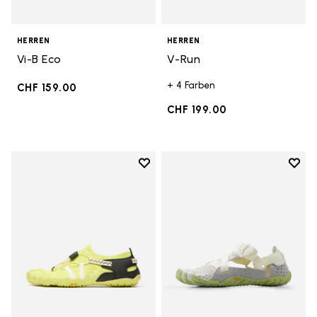
HERREN
HERREN
Vi-B Eco
V-Run
+ 4 Farben
CHF 159.00
CHF 199.00
Add to wishlist
Add t
Add to wishlist Spidrwalk
Add t