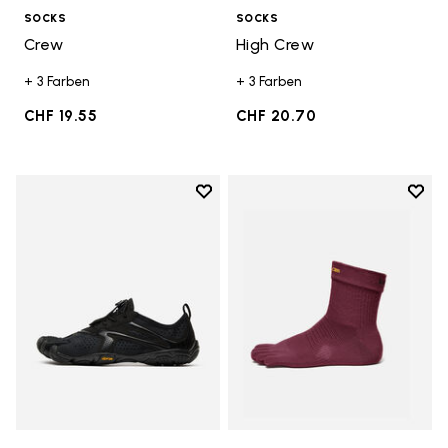
SOCKS
SOCKS
Crew
High Crew
+ 3 Farben
+ 3 Farben
CHF 19.55
CHF 20.70
Add to wishlist
Add t
Add to wishlist V-Run
Add t