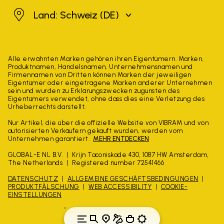
Schweiz
Land: Schweiz
(DE)
Alle erwähnten Marken gehören ihren Eigentümern. Marken,
Produktnamen, Handelsnamen, Unternehmensnamen und
Firmennamen von Dritten können Marken der jeweiligen
Eigentümer oder eingetragene Marken anderer Unternehmen
sein und wurden zu Erklärungszwecken zugunsten des
Eigentümers verwendet, ohne dass dies eine Verletzung des
Urheberrechts darstellt.
Nur Artikel, die über die offizielle Website von VIBRAM und von
autorisierten Verkäufern gekauft wurden, werden vom
Unternehmen garantiert.
MEHR ENTDECKEN
GLOBAL-E NL B.V.
Krijn Taconiskade 430, 1087 HW Amsterdam,
The Netherlands
Registered number 72541466
DATENSCHUTZ
ALLGEMEINE GESCHÄFTSBEDINGUNGEN
PRODUKTFÄLSCHUNG
WEB ACCESSIBILITY
COOKIE-
EINSTELLUNGEN