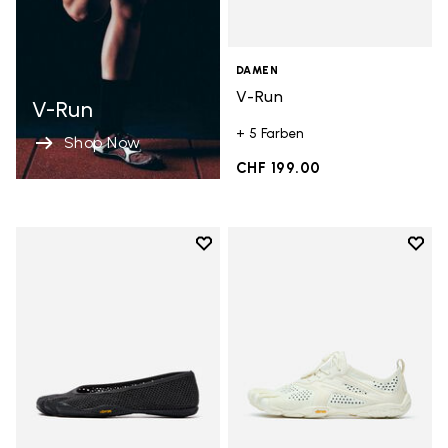
DAMEN
V-Run
V-Run
+ 5 Farben
Shop Now
CHF 199.00
Add to wishlist
Add t
Add to wishlist Vi-B Eco
Add t