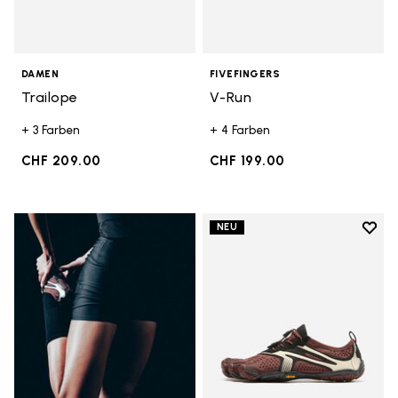
DAMEN
FIVEFINGERS
Trailope
V-Run
+ 3 Farben
+ 4 Farben
CHF 209.00
CHF 199.00
Add t
NEU
Add t