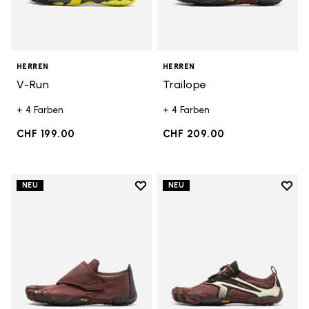
HERREN
HERREN
V-Run
Trailope
+ 4 Farben
+ 4 Farben
CHF 199.00
CHF 209.00
Add to wishlist
Add t
NEU
NEU
Add to wishlist Trailope
Add t