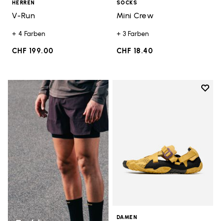
HERREN
SOCKS
V-Run
Mini Crew
+ 4 Farben
+ 3 Farben
CHF 199.00
CHF 18.40
Add t
Add t
DAMEN