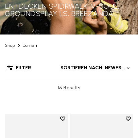
ENTDECKEN SPIDRWALK, V-SOUL,
GROUNDSPLAY LS, BREEZANDAL
Shop
Damen
FILTER
SORTIEREN NACH: NEWEST PRO
15 Results
Add to wishlist
Add t
Add to wishlist V-Run
Add t