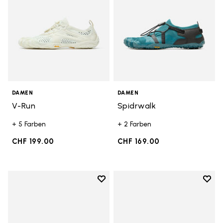
DAMEN
DAMEN
V-Run
Spidrwalk
+ 5 Farben
+ 2 Farben
CHF 199.00
CHF 169.00
Add to wishlist
Add t
Add to wishlist Breezandal
Add t