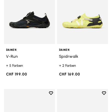
DAMEN
DAMEN
V-Run
Spidrwalk
+ 5 Farben
+ 2 Farben
CHF 199.00
CHF 169.00
Add to wishlist
Add t
Add to wishlist V-Run
Add t