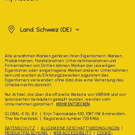
Schweiz
Land: Schweiz
(DE)
Alle erwähnten Marken gehören ihren Eigentümern. Marken,
Produktnamen, Handelsnamen, Unternehmensnamen und
Firmennamen von Dritten können Marken der jeweiligen
Eigentümer oder eingetragene Marken anderer Unternehmen
sein und wurden zu Erklärungszwecken zugunsten des
Eigentümers verwendet, ohne dass dies eine Verletzung des
Urheberrechts darstellt.
Nur Artikel, die über die offizielle Website von VIBRAM und von
autorisierten Verkäufern gekauft wurden, werden vom
Unternehmen garantiert.
MEHR ENTDECKEN
GLOBAL-E NL B.V.
Krijn Taconiskade 430, 1087 HW Amsterdam,
The Netherlands
Registered number 72541466
DATENSCHUTZ
ALLGEMEINE GESCHÄFTSBEDINGUNGEN
PRODUKTFÄLSCHUNG
WEB ACCESSIBILITY
COOKIE-