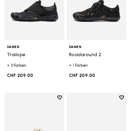
DAMEN
DAMEN
Trailope
Roadaround 2
+ 3 Farben
+ 1 Farben
CHF 209.00
CHF 209.00
Add to wishlist
Add t
Add to wishlist Roadaround 2
Add t