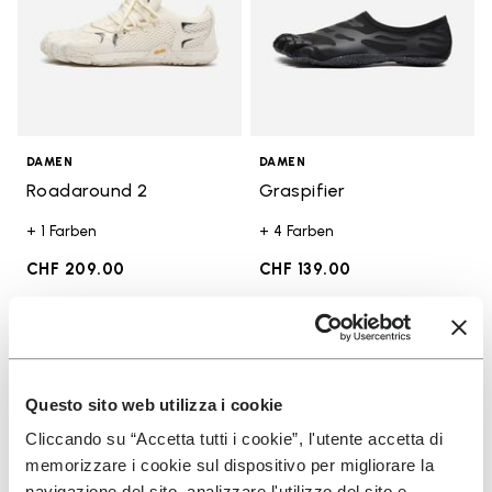
DAMEN
DAMEN
Roadaround 2
Graspifier
+ 1 Farben
+ 4 Farben
CHF 209.00
CHF 139.00
Add to wishlist
Add t
Add to wishlist Breezandal
Add t
Questo sito web utilizza i cookie
Cliccando su “Accetta tutti i cookie”, l'utente accetta di
memorizzare i cookie sul dispositivo per migliorare la
navigazione del sito, analizzare l'utilizzo del sito e