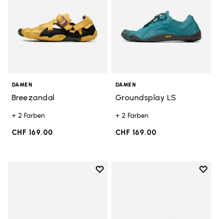
DAMEN
DAMEN
Breezandal
Groundsplay LS
+ 2 Farben
+ 2 Farben
CHF 169.00
CHF 169.00
Add to wishlist
Add t
Add to wishlist Trailope
Add t