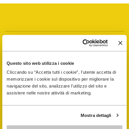
Vibram Events
Guida alle FiveFingers
Questo sito web utilizza i cookie
Cliccando su “Accetta tutti i cookie”, l'utente accetta di
Shop
memorizzare i cookie sul dispositivo per migliorare la
navigazione del sito, analizzare l'utilizzo del sito e
Shoe Repair Locator
assistere nelle nostre attività di marketing.
Store Locator
Mostra dettagli