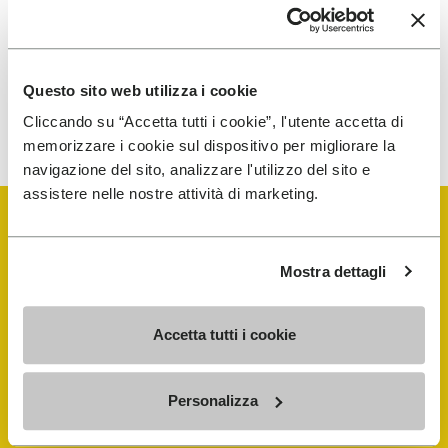
traitement de mes données personnelles afin de
recevoir des communications personnalisées
Questo sito web utilizza i cookie
Pour savoir comment nous traitons vos données, veuillez
consulter notre Politique de confidentialité. Vous pouvez vous
Cliccando su “Accetta tutti i cookie”, l'utente accetta di
désinscrire à tout moment.
memorizzare i cookie sul dispositivo per migliorare la
navigazione del sito, analizzare l'utilizzo del sito e
assistere nelle nostre attività di marketing.
Mostra dettagli
Vibram Events
Accetta tutti i cookie
FiveFingers Guide
Personalizza
E-SHOP