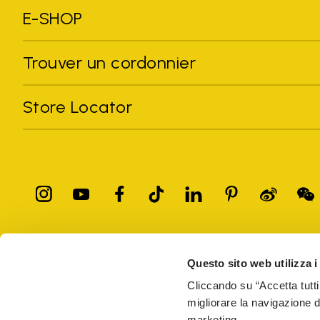
E-SHOP
Trouver un cordonnier
Store Locator
Toutes les marques citées sont la propriété de leurs détenteurs
Questo sito web utilizza i
commerciales de leurs propriétaires respectifs ou des marques dépos
les droits d'auteur.
Cliccando su “Accetta tutti
Seuls les articles achetés sur le site officiel de VIBRAM et auprè
migliorare la navigazione del
marketing.