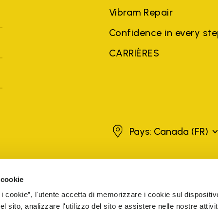
Vibram Repair
Confidence in every st
CARRIÈRES
Canada
Pays: Canada
(FR)
. Les marques, noms de produits, noms commerciaux, dénominations so
 cookie
ées d'autres entreprises, et ont été utilisés à des fins d'explication a
 i cookie”, l'utente accetta di memorizzare i cookie sul dispositiv
s des vendeurs agréés sont garantis par la société.
EN SAVOIR PLUS
 sito, analizzare l'utilizzo del sito e assistere nelle nostre attivit