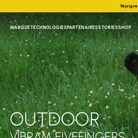
Rejoign
MARQUE
TECHNOLOGIES
PARTENAIRES
STORIES
SHOP
OUTDOOR
VIBRAM FIVEFINGERS