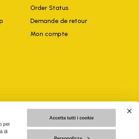
Order Status
ep
Demande de retour
Mon compte
ciales et noms d'entreprises de tiers peuvent être des marques
u profit du propriétaire, sans impliquer de violation de la loi sur
Accetta tutti i cookie
o per
à di
Personalizza