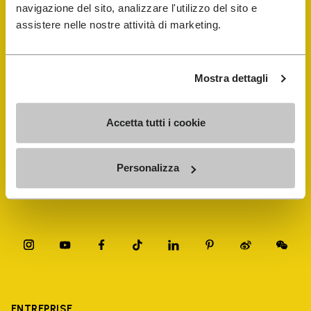
navigazione del sito, analizzare l'utilizzo del sito e
assistere nelle nostre attività di marketing.
FiveFingers Guide
Mostra dettagli
E-SHOP
Accetta tutti i cookie
Trouver un cordonnier
Store Locator
Personalizza
ENTREPRISE