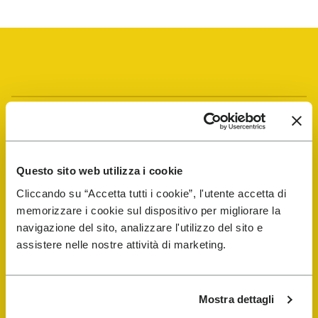
Vibram Events
FiveFingers Guide
Questo sito web utilizza i cookie
Cliccando su “Accetta tutti i cookie”, l'utente accetta di
E-SHOP
memorizzare i cookie sul dispositivo per migliorare la
navigazione del sito, analizzare l'utilizzo del sito e
assistere nelle nostre attività di marketing.
Trouver un cordonnier
Store Locator
Mostra dettagli