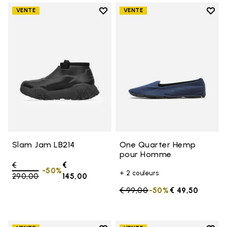
Add to wishlist
Add t
VENTE
VENTE
Add to wishlist Slam Jam LB214
Add 
Slam Jam LB214
One Quarter Hemp
pour Homme
Price reduced from
€
€
-50%
+ 2 couleurs
290,00
to
145,00
Price reduced from
€ 99,00
to
-50%
€ 49,50