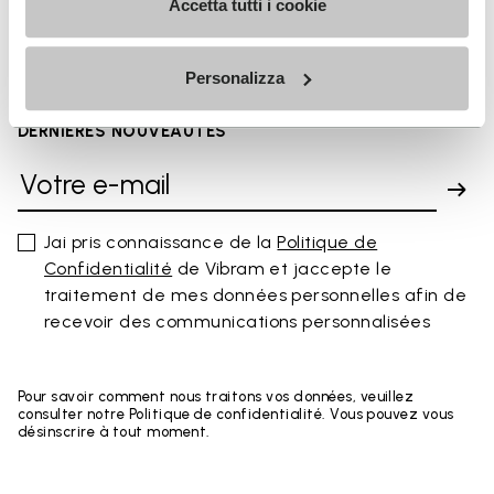
You've seen 8 products out of 8
Accetta tutti i cookie
Personalizza
INSCRIVEZ-VOUS POUR NE PAS MANQUER NOS
DERNIÈRES NOUVEAUTÉS
Jai pris connaissance de la
Politique de
Confidentialité
de Vibram et jaccepte le
traitement de mes données personnelles afin de
recevoir des communications personnalisées
Pour savoir comment nous traitons vos données, veuillez
consulter notre Politique de confidentialité. Vous pouvez vous
désinscrire à tout moment.