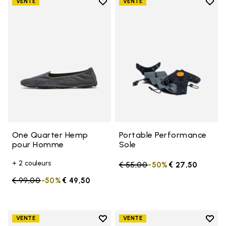
Add to wishlist
Add t
VENTE
VENTE
Add to wishlist One Quarter H
Add t
One Quarter Hemp
Portable Performance
pour Homme
Sole
+ 2 couleurs
Price reduced from
€ 55,00
to
-50%
€ 27,50
Price reduced from
€ 99,00
to
-50%
€ 49,50
Add to wishlist
Add t
VENTE
VENTE