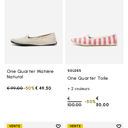
Add to wishlist One Quarter Mat
Add t
One Quarter Matière
SOLDES
Natural
One Quarter Toile
Price reduced from
€ 99,00
to
-50%
€ 49,50
+ 2 couleurs
Price reduced from
€
€
-50%
100,00
to
50,00
Add to wishlist
Add t
VENTE
VENTE