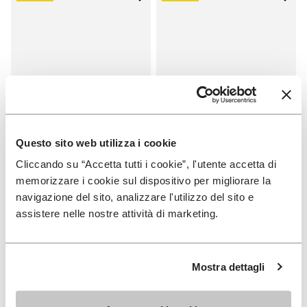
Add to wishlist One Quarter Toil
Add t
Questo sito web utilizza i cookie
Cliccando su “Accetta tutti i cookie”, l'utente accetta di
SOLDES
SOLDES
memorizzare i cookie sul dispositivo per migliorare la
One Quarter Toile
One Quarter Toile
navigazione del sito, analizzare l'utilizzo del sito e
assistere nelle nostre attività di marketing.
+ 2 couleurs
+ 2 couleurs
Price reduced from
€
€
Price reduced from
€
€
-50%
-50%
100,00
to
50,00
100,00
to
50,00
Mostra dettagli