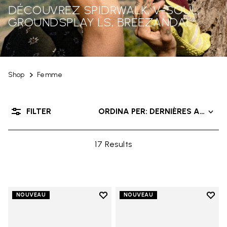
DÉCOUVREZ SPIDRWALK, V-SOUL,
GROUNDSPLAY LS, BREEZANDAL
Shop
Femme
FILTER
ORDINA PER: DERNIÈRES ARRIVÉ
17 Results
Add to wishlist
Add t
NOUVEAU
NOUVEAU
Add to wishlist Trailope
Add t