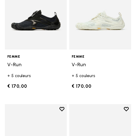
FEMME
FEMME
V-Run
V-Run
+ 5 couleurs
+ 5 couleurs
€ 170,00
€ 170,00
Add to wishlist
Add t
Add to wishlist KSO EVO
Add t