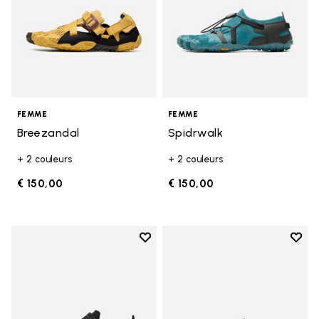
FEMME
FEMME
Breezandal
Spidrwalk
+ 2 couleurs
+ 2 couleurs
€ 150,00
€ 150,00
Add to wishlist
Add t
Add to wishlist Trailope
Add t