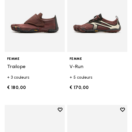
FEMME
FEMME
Trailope
V-Run
+ 3 couleurs
+ 5 couleurs
€ 180,00
€ 170,00
Add to wishlist
Add t
Add to wishlist V-Run
Add t