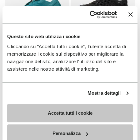
Questo sito web utilizza i cookie
FEMME
FEMME
Cliccando su “Accetta tutti i cookie”, l'utente accetta di
Groundsplay LS
Roadaround 2
memorizzare i cookie sul dispositivo per migliorare la
navigazione del sito, analizzare l'utilizzo del sito e
+ 2 couleurs
+ 1 couleurs
assistere nelle nostre attività di marketing.
€ 150,00
€ 200,00
Mostra dettagli
Add to wishlist
Add t
Add to wishlist Roadaround 2
Add t
Accetta tutti i cookie
Personalizza