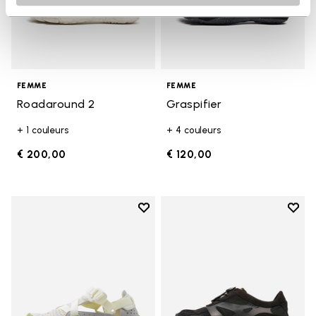
FEMME
FEMME
Roadaround 2
Graspifier
+ 1 couleurs
+ 4 couleurs
€ 200,00
€ 120,00
Add to wishlist
Add t
Add to wishlist Breezandal
Add t