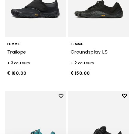
FEMME
FEMME
Trailope
Groundsplay LS
+ 3 couleurs
+ 2 couleurs
€ 180,00
€ 150,00
Add to wishlist
Add t
Add to wishlist Groundsplay LS
Add t