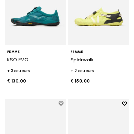
FEMME
FEMME
KSO EVO
Spidrwalk
+ 3 couleurs
+ 2 couleurs
€ 130,00
€ 150,00
Add to wishlist
Add t
Add to wishlist Breezandal
Add t