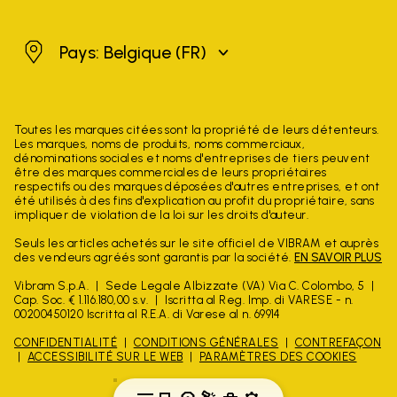
Belgique
Pays: Belgique
(FR)
Toutes les marques citées sont la propriété de leurs détenteurs.
Les marques, noms de produits, noms commerciaux,
dénominations sociales et noms d'entreprises de tiers peuvent
être des marques commerciales de leurs propriétaires
respectifs ou des marques déposées d'autres entreprises, et ont
été utilisés à des fins d'explication au profit du propriétaire, sans
impliquer de violation de la loi sur les droits d'auteur.
Seuls les articles achetés sur le site officiel de VIBRAM et auprès
des vendeurs agréés sont garantis par la société.
EN SAVOIR PLUS
Vibram S.p.A.
Sede Legale Albizzate (VA) Via C. Colombo, 5
Cap. Soc. € 1.116.180,00 s.v.
Iscritta al Reg. Imp. di VARESE - n.
00200450120 Iscritta al R.E.A. di Varese al n. 69914
CONFIDENTIALITÉ
CONDITIONS GÉNÉRALES
CONTREFAÇON
ACCESSIBILITÉ SUR LE WEB
PARAMÈTRES DES COOKIES