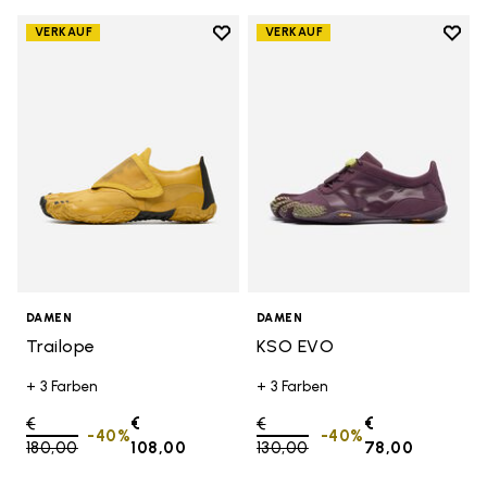
Add to wishlist
Add t
VERKAUF
VERKAUF
Add to wishlist Trailope
Add t
DAMEN
DAMEN
Trailope
KSO EVO
+ 3 Farben
+ 3 Farben
Price reduced from
€
€
Price reduced from
€
€
-40%
-40%
180,00
to
108,00
130,00
to
78,00