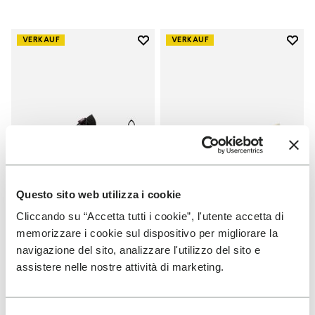
Add to wishlist
Add t
VERKAUF
VERKAUF
Add to wishlist V-Run
Add t
Questo sito web utilizza i cookie
Cliccando su “Accetta tutti i cookie”, l'utente accetta di
DAMEN
DAMEN
memorizzare i cookie sul dispositivo per migliorare la
V-Run
Groundsplay
navigazione del sito, analizzare l'utilizzo del sito e
assistere nelle nostre attività di marketing.
+ 5 Farben
+ 4 Farben
Price reduced from
€
€
Price reduced from
€
€
-40%
-40%
170,00
to
102,00
160,00
to
96,00