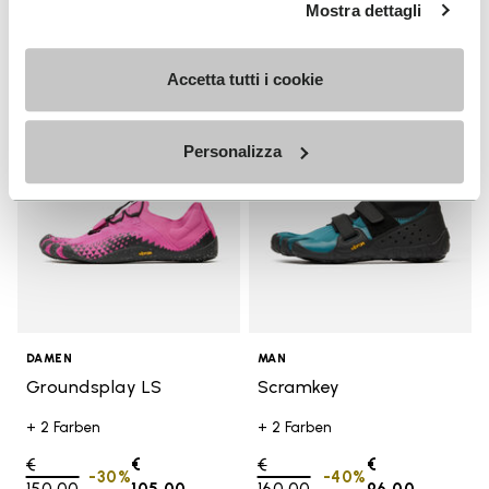
Mostra dettagli
Add to wishlist
Add t
VERKAUF
VERKAUF
Accetta tutti i cookie
Add to wishlist Groundsplay LS
Add t
Personalizza
DAMEN
MAN
Groundsplay LS
Scramkey
+ 2 Farben
+ 2 Farben
Price reduced from
€
€
Price reduced from
€
€
-30%
-40%