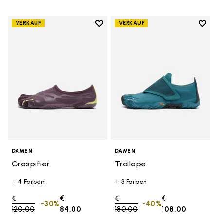
Add to wishlist
Add t
VERKAUF
VERKAUF
Add to wishlist Graspifier
Add t
DAMEN
DAMEN
Graspifier
Trailope
+ 4 Farben
+ 3 Farben
Price reduced from
€
€
Price reduced from
€
€
-30%
-40%
120,00
to
84,00
180,00
to
108,00