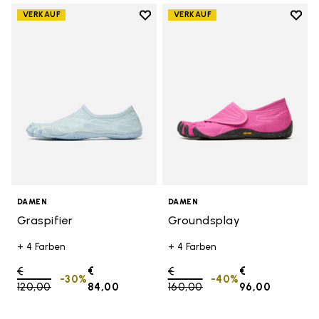
Add to wishlist
Add t
VERKAUF
VERKAUF
Add to wishlist Graspifier
Add t
DAMEN
DAMEN
Graspifier
Groundsplay
+ 4 Farben
+ 4 Farben
Price reduced from
€
€
Price reduced from
€
€
-30%
-40%
120,00
to
84,00
160,00
to
96,00