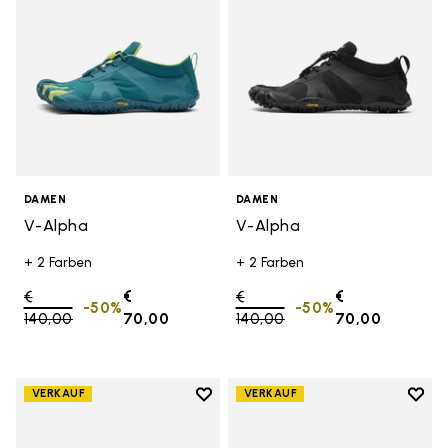
DAMEN
DAMEN
V-Alpha
V-Alpha
+ 2 Farben
+ 2 Farben
Price reduced from
€
€
Price reduced from
€
€
-50%
-50%
140,00
to
70,00
140,00
to
70,00
Add to wishlist
Add t
VERKAUF
VERKAUF
Add to wishlist V-Aqua
Add t