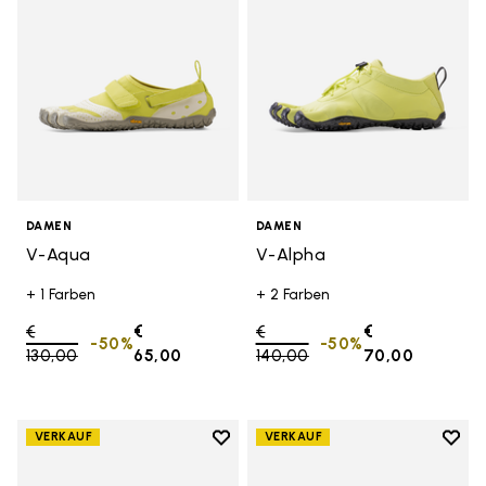
DAMEN
DAMEN
V-Aqua
V-Alpha
+ 1 Farben
+ 2 Farben
Price reduced from
€
€
Price reduced from
€
€
-50%
-50%
130,00
to
65,00
140,00
to
70,00
Add to wishlist
Add t
VERKAUF
VERKAUF
Add to wishlist V-Aqua
Add t