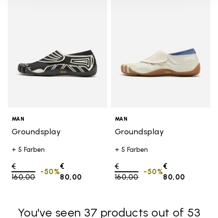
Add to wishlist Groundsplay
Add t
MAN
MAN
Groundsplay
Groundsplay
+ 5 Farben
+ 5 Farben
Price reduced from
€
€
Price reduced from
€
€
-50%
-50%
160,00
to
80,00
160,00
to
80,00
You've seen 37 products out of 53