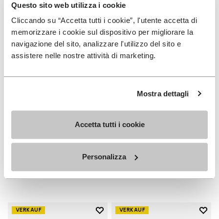
Questo sito web utilizza i cookie
Cliccando su “Accetta tutti i cookie”, l'utente accetta di
memorizzare i cookie sul dispositivo per migliorare la
navigazione del sito, analizzare l'utilizzo del sito e
assistere nelle nostre attività di marketing.
Mostra dettagli
MAN
DAMEN
Accetta tutti i cookie
Groundsplay
Groundsplay
+ 5 Farben
+ 4 Farben
Personalizza
Price reduced from
€
€
Price reduced from
€
€
-50%
-50%
160,00
to
80,00
160,00
to
80,00
Add to wishlist
Add t
VERKAUF
VERKAUF