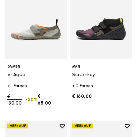
DAMEN
MAN
V-Aqua
Scramkey
+ 1 Farben
+ 2 Farben
Price reduced from
€
€
€ 160,00
-50%
130,00
to
65,00
Add to wishlist
Add t
VERKAUF
VERKAUF
Add to wishlist Graspifier
Add t