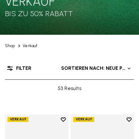
VERKAUF
BIS ZU 50% RABATT
Shop
Verkauf
FILTER
SORTIEREN NACH: NEUE PRODU
53 Results
Add to wishlist
Add t
VERKAUF
VERKAUF
Add to wishlist V-Alpha
Add t