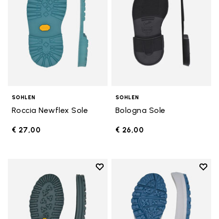
SOHLEN
SOHLEN
Roccia Newflex Sole
Bologna Sole
€ 27,00
€ 26,00
Add to wishlist
Add t
Add to wishlist Winter City Sole
Add t