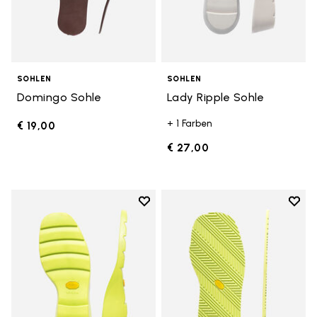
SOHLEN
SOHLEN
Domingo Sohle
Lady Ripple Sohle
+ 1 Farben
€ 19,00
€ 27,00
Add to wishlist
Add t
Add to wishlist Lady Ripple Sohle
Add t