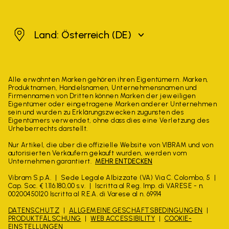
Österreich
Land: Österreich
(DE)
Alle erwähnten Marken gehören ihren Eigentümern. Marken,
Produktnamen, Handelsnamen, Unternehmensnamen und
Firmennamen von Dritten können Marken der jeweiligen
Eigentümer oder eingetragene Marken anderer Unternehmen
sein und wurden zu Erklärungszwecken zugunsten des
Eigentümers verwendet, ohne dass dies eine Verletzung des
Urheberrechts darstellt.
Nur Artikel, die über die offizielle Website von VIBRAM und von
autorisierten Verkäufern gekauft wurden, werden vom
Unternehmen garantiert.
MEHR ENTDECKEN
Vibram S.p.A.
Sede Legale Albizzate (VA) Via C. Colombo, 5
Cap. Soc. € 1.116.180,00 s.v.
Iscritta al Reg. Imp. di VARESE - n.
00200450120 Iscritta al R.E.A. di Varese al n. 69914
DATENSCHUTZ
ALLGEMEINE GESCHÄFTSBEDINGUNGEN
PRODUKTFÄLSCHUNG
WEB ACCESSIBILITY
COOKIE-
EINSTELLUNGEN