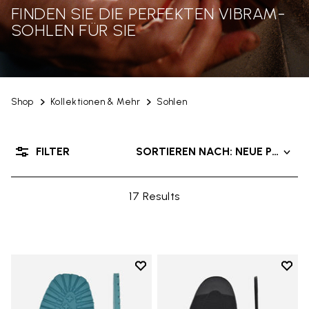
FINDEN SIE DIE PERFEKTEN VIBRAM-
SOHLEN FÜR SIE
Shop
Kollektionen & Mehr
Sohlen
FILTER
SORTIEREN NACH: NEUE PRODU
17 Results
Add to wishlist
Add t
Add to wishlist Roccia Newflex S
Add t