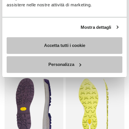
assistere nelle nostre attività di marketing.
SOHLEN
SOHLEN
Mostra dettagli
Edo Sohle
Fourà Sohle
+ 1 Farben
€ 25,00
Accetta tutti i cookie
€ 33,00
Personalizza
Add to wishlist
Add t
Add to wishlist Fourà Sohle
Add t