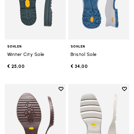
SOHLEN
SOHLEN
Winter City Sole
Bristol Sole
€ 25,00
€ 34,00
Add to wishlist
Add t
Add to wishlist Domingo Sohle
Add t