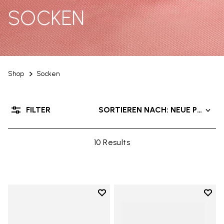
SOCKEN
Shop
Socken
FILTER
SORTIEREN NACH: NEUE PRODU
10 Results
Add to wishlist
Add t
Add to wishlist Mini Crew
Add t