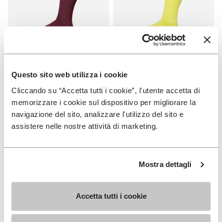
Questo sito web utilizza i cookie
SOCKEN
SOCKEN
Cliccando su “Accetta tutti i cookie”, l'utente accetta di
High Crew
High Crew
memorizzare i cookie sul dispositivo per migliorare la
+ 3 Farben
+ 3 Farben
navigazione del sito, analizzare l'utilizzo del sito e
assistere nelle nostre attività di marketing.
€ 18,00
€ 18,00
Mostra dettagli
Add to wishlist
Add t
Add to wishlist High Crew
Add t
Accetta tutti i cookie