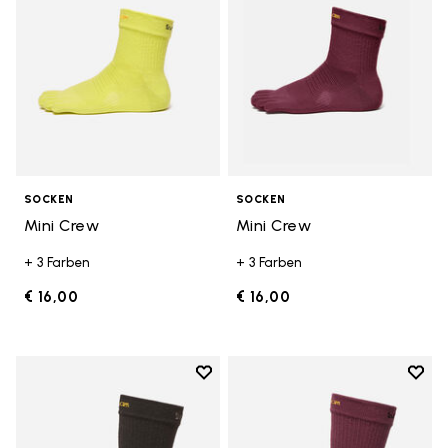
SOCKEN
SOCKEN
Mini Crew
Mini Crew
+ 3 Farben
+ 3 Farben
€ 16,00
€ 16,00
Add to wishlist
Add t
Add to wishlist Crew
Add t