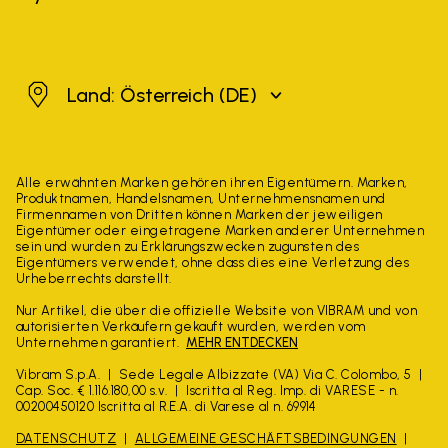
Österreich
Land: Österreich
(DE)
Alle erwähnten Marken gehören ihren Eigentümern. Marken,
Produktnamen, Handelsnamen, Unternehmensnamen und
Firmennamen von Dritten können Marken der jeweiligen
Eigentümer oder eingetragene Marken anderer Unternehmen
sein und wurden zu Erklärungszwecken zugunsten des
Eigentümers verwendet, ohne dass dies eine Verletzung des
Urheberrechts darstellt.
Nur Artikel, die über die offizielle Website von VIBRAM und von
autorisierten Verkäufern gekauft wurden, werden vom
Unternehmen garantiert.
MEHR ENTDECKEN
Vibram S.p.A.
Sede Legale Albizzate (VA) Via C. Colombo, 5
Cap. Soc. € 1.116.180,00 s.v.
Iscritta al Reg. Imp. di VARESE - n.
00200450120 Iscritta al R.E.A. di Varese al n. 69914
DATENSCHUTZ
ALLGEMEINE GESCHÄFTSBEDINGUNGEN