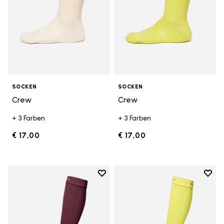
SOCKEN
SOCKEN
Crew
Crew
+ 3 Farben
+ 3 Farben
€ 17,00
€ 17,00
Add to wishlist
Add t
Add to wishlist High Crew
Add t