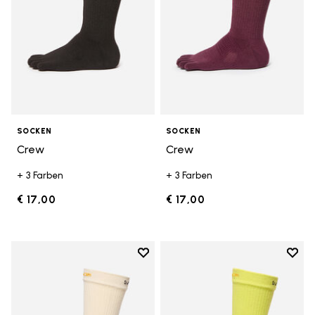
SOCKEN
SOCKEN
Crew
Crew
+ 3 Farben
+ 3 Farben
€ 17,00
€ 17,00
Add to wishlist
Add t
Add to wishlist Crew
Add t