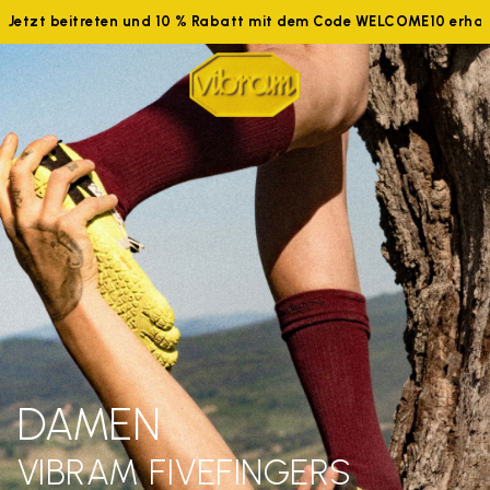
Jetzt beitreten und 10 % Rabatt mit dem Code WELCOME10 erhal
DAMEN
VIBRAM FIVEFINGERS