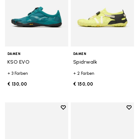
DAMEN
DAMEN
KSO EVO
Spidrwalk
+ 3 Farben
+ 2 Farben
€ 130,00
€ 150,00
Add to wishlist
Add t
Add to wishlist Breezandal
Add t