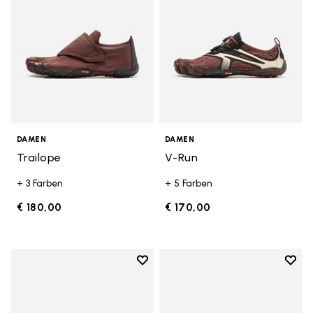
DAMEN
DAMEN
Trailope
V-Run
+ 3 Farben
+ 5 Farben
€ 180,00
€ 170,00
Add to wishlist
Add t
Add to wishlist V-Run
Add t