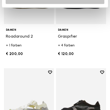
DAMEN
DAMEN
Roadaround 2
Graspifier
+ 1 Farben
+ 4 Farben
€ 200,00
€ 120,00
Add to wishlist
Add t
Add to wishlist Breezandal
Add t