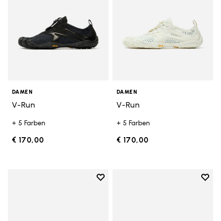
DAMEN
DAMEN
V-Run
V-Run
+ 5 Farben
+ 5 Farben
€ 170,00
€ 170,00
Add to wishlist
Add t
Add to wishlist KSO EVO
Add t