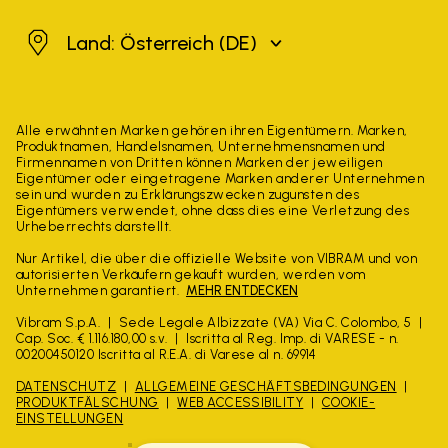
Österreich
Land: Österreich
(DE)
Alle erwähnten Marken gehören ihren Eigentümern. Marken,
Produktnamen, Handelsnamen, Unternehmensnamen und
Firmennamen von Dritten können Marken der jeweiligen
Eigentümer oder eingetragene Marken anderer Unternehmen
sein und wurden zu Erklärungszwecken zugunsten des
Eigentümers verwendet, ohne dass dies eine Verletzung des
Urheberrechts darstellt.
Nur Artikel, die über die offizielle Website von VIBRAM und von
autorisierten Verkäufern gekauft wurden, werden vom
Unternehmen garantiert.
MEHR ENTDECKEN
Vibram S.p.A.
Sede Legale Albizzate (VA) Via C. Colombo, 5
Cap. Soc. € 1.116.180,00 s.v.
Iscritta al Reg. Imp. di VARESE - n.
00200450120 Iscritta al R.E.A. di Varese al n. 69914
DATENSCHUTZ
ALLGEMEINE GESCHÄFTSBEDINGUNGEN
PRODUKTFÄLSCHUNG
WEB ACCESSIBILITY
COOKIE-
EINSTELLUNGEN