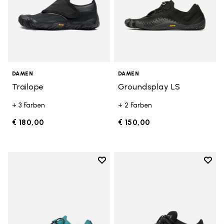
DAMEN
DAMEN
Trailope
Groundsplay LS
+ 3 Farben
+ 2 Farben
€ 180,00
€ 150,00
Add to wishlist
Add t
Add to wishlist Groundsplay LS
Add t