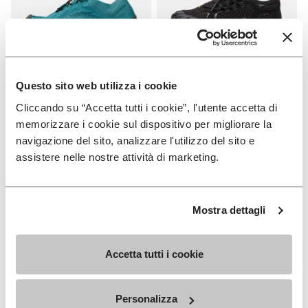
Questo sito web utilizza i cookie
DAMEN
DAMEN
Cliccando su “Accetta tutti i cookie”, l'utente accetta di
Groundsplay LS
Roadaround 2
memorizzare i cookie sul dispositivo per migliorare la
+ 2 Farben
+ 1 Farben
navigazione del sito, analizzare l'utilizzo del sito e
assistere nelle nostre attività di marketing.
€ 150,00
€ 200,00
Mostra dettagli
Add to wishlist
Add t
Add to wishlist Roadaround 2
Add t
Accetta tutti i cookie
Personalizza