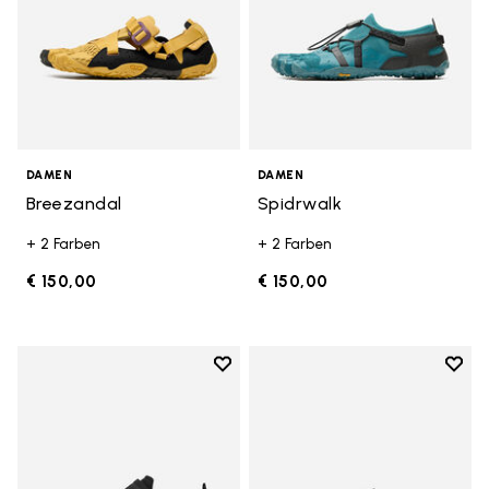
DAMEN
DAMEN
Breezandal
Spidrwalk
+ 2 Farben
+ 2 Farben
€ 150,00
€ 150,00
Add to wishlist
Add t
Add to wishlist Trailope
Add t