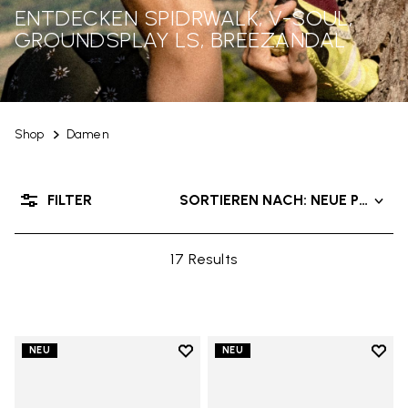
ENTDECKEN SPIDRWALK, V-SOUL,
GROUNDSPLAY LS, BREEZANDAL
Shop
Damen
FILTER
SORTIEREN NACH: NEUE PRODU
17 Results
Add to wishlist
Add t
NEU
NEU
Add to wishlist Trailope
Add t